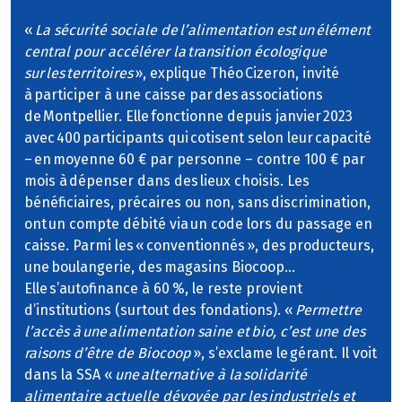
«
La sécurité sociale de l’alimentation est un élément
central pour accélérer la transition écologique
sur les territoires
», explique Théo Cizeron, invité
à participer à une caisse par des associations
de Montpellier. Elle fonctionne depuis janvier 2023
avec 400 participants qui cotisent selon leur capacité
– en moyenne 60 € par personne – contre 100 € par
mois à dépenser dans des lieux choisis. Les
bénéficiaires, précaires ou non, sans discrimination,
ont un compte débité via un code lors du passage en
caisse. Parmi les « conventionnés », des producteurs,
une boulangerie, des magasins Biocoop…
Elle s’autofinance à 60 %, le reste provient
d’institutions (surtout des fondations). «
Permettre
l’accès à une alimentation saine et bio, c’est une des
raisons d’être de Biocoop
», s’exclame le gérant. Il voit
dans la SSA «
une alternative à la solidarité
alimentaire actuelle dévoyée par les industriels et