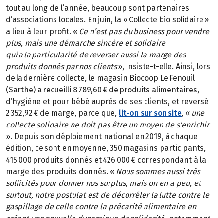
tout au long de l’année, beaucoup sont partenaires
d’associations locales. En juin, la « Collecte bio solidaire »
a lieu à leur profit. «
Ce n’est pas du business pour vendre
plus, mais une démarche sincère et solidaire
qui a la particularité de reverser aussi la marge des
produits donnés par nos clients
», insiste-t-elle. Ainsi, lors
de la dernière collecte, le magasin Biocoop Le Fenouil
(Sarthe) a recueilli 8 789,60 € de produits alimentaires,
d’hygiène et pour bébé auprès de ses clients, et reversé
2 352,92 € de marge, parce que,
lit-on sur son site
, «
une
collecte solidaire ne doit pas être un moyen de s’enrichir
». Depuis son déploiement national en 2019, à chaque
édition, ce sont en moyenne, 350 magasins participants,
415 000 produits donnés et 426 000 € correspondant à la
marge des produits donnés. «
Nous sommes aussi très
sollicités pour donner nos surplus, mais on en a peu, et
surtout, notre postulat est de décorréler la lutte contre le
gaspillage de celle contre la précarité alimentaire en