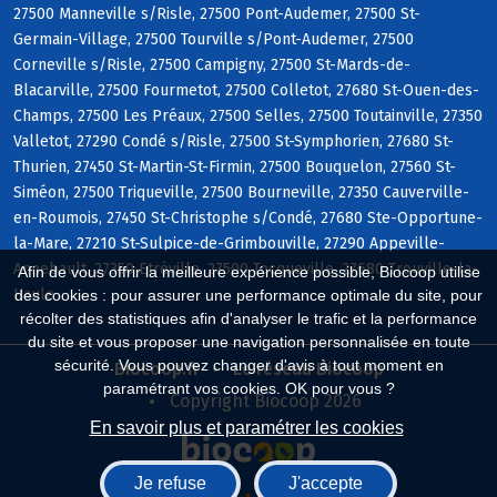
27500 Manneville s/Risle, 27500 Pont-Audemer, 27500 St-
Germain-Village, 27500 Tourville s/Pont-Audemer, 27500
Corneville s/Risle, 27500 Campigny, 27500 St-Mards-de-
Blacarville, 27500 Fourmetot, 27500 Colletot, 27680 St-Ouen-des-
Champs, 27500 Les Préaux, 27500 Selles, 27500 Toutainville, 27350
Valletot, 27290 Condé s/Risle, 27500 St-Symphorien, 27680 St-
Thurien, 27450 St-Martin-St-Firmin, 27500 Bouquelon, 27560 St-
Siméon, 27500 Triqueville, 27500 Bourneville, 27350 Cauverville-
en-Roumois, 27450 St-Christophe s/Condé, 27680 Ste-Opportune-
la-Mare, 27210 St-Sulpice-de-Grimbouville, 27290 Appeville-
Annebault, 27350 Etréville, 27500 Tocqueville, 27680 Trouville-la-
Afin de vous offrir la meilleure expérience possible, Biocoop utilise
Haule
des cookies : pour assurer une performance optimale du site, pour
récolter des statistiques afin d'analyser le trafic et la performance
du site et vous proposer une navigation personnalisée en toute
sécurité. Vous pouvez changer d'avis à tout moment en
Biocoop.fr
Le réseau Biocoop
paramétrant vos cookies. OK pour vous ?
Copyright Biocoop 2026
En savoir plus et paramétrer les cookies
Je refuse
J'accepte