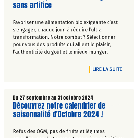
sans artifice
Favoriser une alimentation bio exigeante c’est
s’engager, chaque jour, à réduire l’ultra
transformation. Notre combat ? Sélectionner
pour vous des produits qui allient le plaisir,
l’authenticité du goût et le mieux-manger.
VEMBRE 2024 !
RTICLE COURGES, POIRES ET POMMES SONT À L'HONNEUR CHEZ
DE L'A
LIRE LA SUITE
Du 27 septembre au 31 octobre 2024
Lire la suite de l'article
Découvrez notre calendrier de
saisonnalité d'Octobre 2024 !
Refus des OGM, pas de fruits et légumes