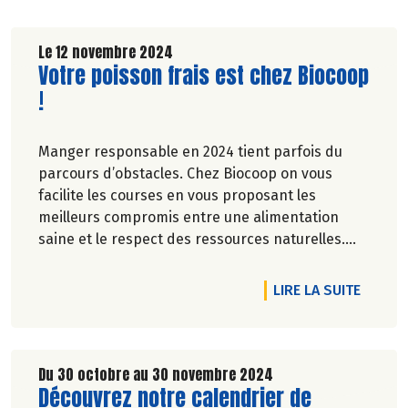
Le 12 novembre 2024
Lire la suite de l'article
Votre poisson frais est chez Biocoop
!
Manger responsable en 2024 tient parfois du
parcours d’obstacles. Chez Biocoop on vous
facilite les courses en vous proposant les
meilleurs compromis entre une alimentation
saine et le respect des ressources naturelles.
Dernière nouveauté en date : le poisson frais au
rayon libre-service !
DE L'A
LIRE LA SUITE
Du 30 octobre au 30 novembre 2024
Lire la suite de l'article
Découvrez notre calendrier de