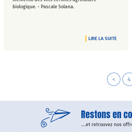
biologique. - Pascale Solana.
DE L'AR
LIRE LA SUITE
<
4
Restons en con
....et retrouvez nos of