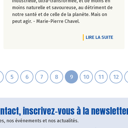
industrielle, ultra-transformée, et de moins en
moins naturelle et savoureuse, au détriment de
notre santé et de celle de la planète. Mais on
peut agir. - Marie-Pierre Chavel.
TICLE LE VIN BIO !
DE L'A
LIRE LA SUITE
5
6
7
8
9
10
11
12
tact, inscrivez-vous à la newsletter
fres, nos événements et nos actualités.