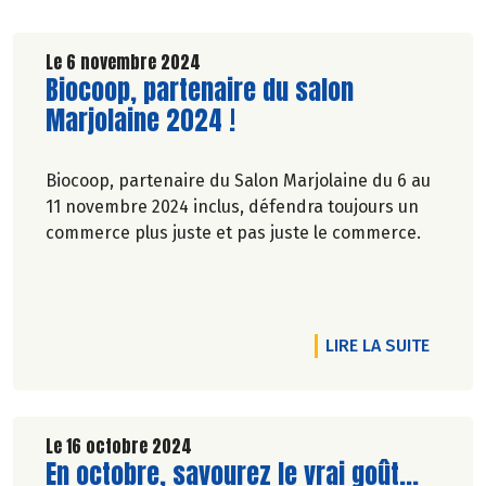
Le 6 novembre 2024
Lire la suite de l'article
Biocoop, partenaire du salon
Marjolaine 2024 !
Biocoop, partenaire du Salon Marjolaine du 6 au
11 novembre 2024 inclus, défendra toujours un
commerce plus juste et pas juste le commerce.
RTICLE EN NOVEMBRE, VOUS AVEZ LA PAROLE !
DE L'A
LIRE LA SUITE
Le 16 octobre 2024
Lire la suite de l'article
En octobre, savourez le vrai goût...