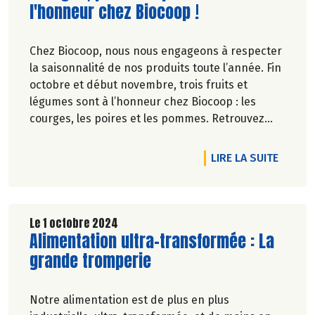
l'honneur chez Biocoop !
Chez Biocoop, nous nous engageons à respecter
la saisonnalité de nos produits toute l’année. Fin
octobre et début novembre, trois fruits et
légumes sont à l’honneur chez Biocoop : les
courges, les poires et les pommes. Retrouvez
tous nos engagements sur www.biocoop.fr.
RTICLE DÉCOUVREZ NOTRE CALENDRIER DE SAISONNALITÉ DE NO
DE L'A
LIRE LA SUITE
Le 1 octobre 2024
Lire la suite de l'article
Alimentation ultra-transformée : La
grande tromperie
Notre alimentation est de plus en plus