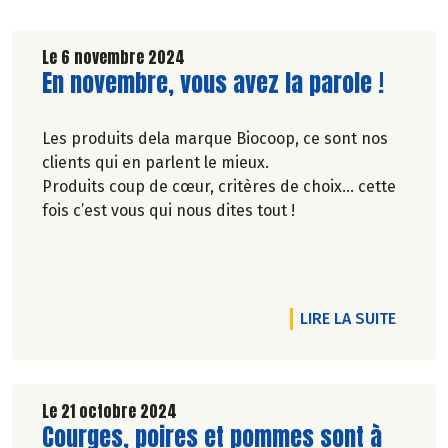
Le 6 novembre 2024
Lire la suite de l'article
En novembre, vous avez la parole !
Les produits dela marque Biocoop, ce sont nos
clients qui en parlent le mieux.
Produits coup de cœur, critères de choix… cette
fois c’est vous qui nous dites tout !
RTICLE VOTRE POISSON FRAIS EST CHEZ BIOCOOP !
DE L'A
LIRE LA SUITE
Le 21 octobre 2024
Lire la suite de l'article
Courges, poires et pommes sont à