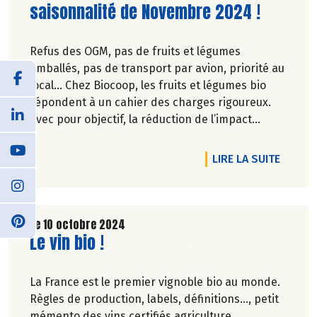
saisonnalité de Novembre 2024 !
Refus des OGM, pas de fruits et légumes
emballés, pas de transport par avion, priorité au
local… Chez Biocoop, les fruits et légumes bio
répondent à un cahier des charges rigoureux.
Avec pour objectif, la réduction de l’impact
carbone et la préservation de
l’environnement. Parce que manger des produits
DE L'A
LIRE LA SUITE
de qualité rime avec respect de la saisonnalité,
Biocoop a élaboré un calendrier de saisonnalité
pour ses fruits et légumes bio.
Découvrez celui de Novembre 2024 !
Le 10 octobre 2024
Lire la suite de l'article
Le vin bio !
La France est le premier vignoble bio au monde.
Règles de production, labels, définitions..., petit
mémento des vins certifiés agriculture