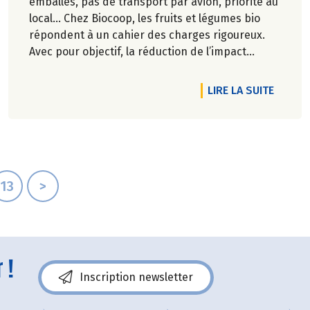
emballés, pas de transport par avion, priorité au
local… Chez Biocoop, les fruits et légumes bio
répondent à un cahier des charges rigoureux.
Avec pour objectif, la réduction de l’impact
carbone et la préservation de
l’environnement. Parce que manger des produits
RTICLE ALIMENTATION ULTRA-TRANSFORMÉE : LA GRANDE TROM
DE L'A
LIRE LA SUITE
de qualité rime avec respect de la saisonnalité,
Biocoop a élaboré un calendrier de saisonnalité
pour ses fruits et légumes bio.
Découvrez celui d'Octobre 2024 !
13
>
 !
Inscription newsletter