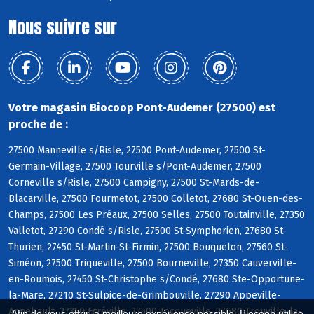
Nous suivre sur
Votre magasin Biocoop Pont-Audemer (27500) est
proche de :
27500 Manneville s/Risle, 27500 Pont-Audemer, 27500 St-
Germain-Village, 27500 Tourville s/Pont-Audemer, 27500
Corneville s/Risle, 27500 Campigny, 27500 St-Mards-de-
Blacarville, 27500 Fourmetot, 27500 Colletot, 27680 St-Ouen-des-
Champs, 27500 Les Préaux, 27500 Selles, 27500 Toutainville, 27350
Valletot, 27290 Condé s/Risle, 27500 St-Symphorien, 27680 St-
Thurien, 27450 St-Martin-St-Firmin, 27500 Bouquelon, 27560 St-
Siméon, 27500 Triqueville, 27500 Bourneville, 27350 Cauverville-
en-Roumois, 27450 St-Christophe s/Condé, 27680 Ste-Opportune-
la-Mare, 27210 St-Sulpice-de-Grimbouville, 27290 Appeville-
Annebault, 27350 Etréville, 27500 Tocqueville, 27680 Trouville-la-
Afin de vous offrir la meilleure expérience possible, Biocoop utilise