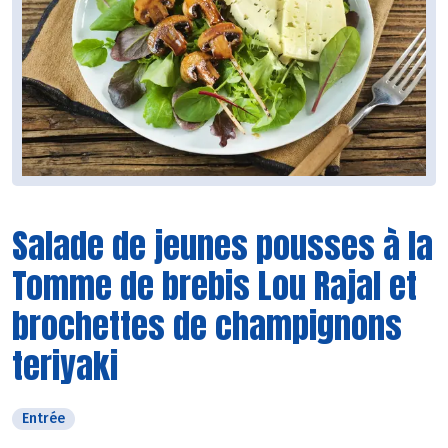
Salade de jeunes pousses à la
Tomme de brebis Lou Rajal et
brochettes de champignons
teriyaki
Entrée