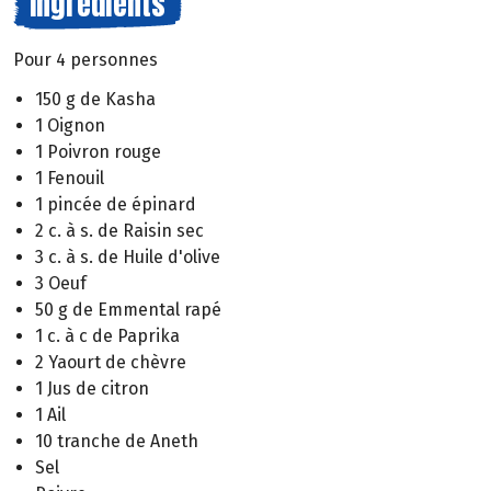
Ingrédients
Pour 4 personnes
150 g de Kasha
1 Oignon
1 Poivron rouge
1 Fenouil
1 pincée de épinard
2 c. à s. de Raisin sec
3 c. à s. de Huile d'olive
3 Oeuf
50 g de Emmental rapé
1 c. à c de Paprika
2 Yaourt de chèvre
1 Jus de citron
1 Ail
10 tranche de Aneth
Sel