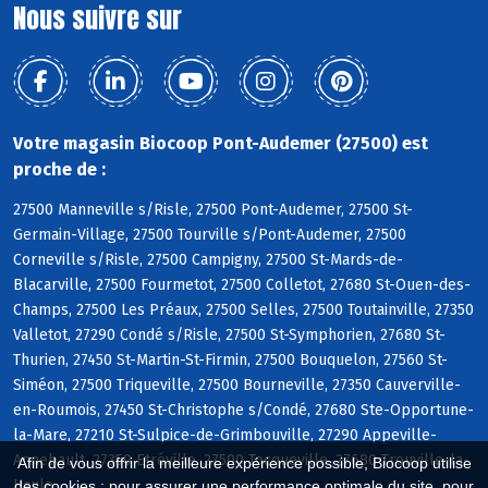
Nous suivre sur
Votre magasin Biocoop Pont-Audemer (27500) est
proche de :
27500 Manneville s/Risle, 27500 Pont-Audemer, 27500 St-
Germain-Village, 27500 Tourville s/Pont-Audemer, 27500
Corneville s/Risle, 27500 Campigny, 27500 St-Mards-de-
Blacarville, 27500 Fourmetot, 27500 Colletot, 27680 St-Ouen-des-
Champs, 27500 Les Préaux, 27500 Selles, 27500 Toutainville, 27350
Valletot, 27290 Condé s/Risle, 27500 St-Symphorien, 27680 St-
Thurien, 27450 St-Martin-St-Firmin, 27500 Bouquelon, 27560 St-
Siméon, 27500 Triqueville, 27500 Bourneville, 27350 Cauverville-
en-Roumois, 27450 St-Christophe s/Condé, 27680 Ste-Opportune-
la-Mare, 27210 St-Sulpice-de-Grimbouville, 27290 Appeville-
Annebault, 27350 Etréville, 27500 Tocqueville, 27680 Trouville-la-
Afin de vous offrir la meilleure expérience possible, Biocoop utilise
Haule
des cookies : pour assurer une performance optimale du site, pour