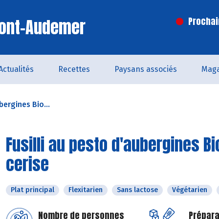
Pont-Audemer
Prochai
Actualités
Recettes
Paysans associés
Maga
bergines Bio...
Fusilli au pesto d'aubergines Bi
cerise
Plat principal
Flexitarien
Sans lactose
Végétarien
Nombre de personnes
Prépara