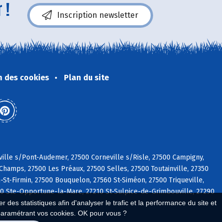
 !
Inscription newsletter
n des cookies
Plan du site
ville s/Pont-Audemer, 27500 Corneville s/Risle, 27500 Campigny,
hamps, 27500 Les Préaux, 27500 Selles, 27500 Toutainville, 27350
-St-Firmin, 27500 Bouquelon, 27560 St-Siméon, 27500 Triqueville,
80 Ste-Opportune-la-Mare, 27210 St-Sulpice-de-Grimbouville, 27290
 des statistiques afin d'analyser le trafic et la performance du site et
paramétrant vos cookies. OK pour vous ?