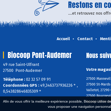
Restons en con
....et retrouvez nos of
Accueil
Contact
Menti
Biocoop Pont-Audemer
Nous suiv
49 rue Saint-Ulfrant
Votre magasi
27500 Pont-Audemer
27500 Mannevill
Téléphone :
02 32 57 09 91
27500 St-Mards-
Coordonnées GPS :
49,3463737936226 ° ,
Valletot, 27290
0,543828646835309 °
27500 Bournevi
Appeville-Anneb
Afin de vous offrir la meilleure expérience possible, Biocoop utilise d
vous proposer une navigation personnal