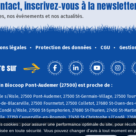
tact, inscrivez-vous à la newsletter
fres, nos événements et nos actualités.
ons légales
Protection des données
CGU
Gestio
re sur
n Biocoop Pont-Audemer (27500) est proche de :
e s/Risle, 27500 Pont-Audemer, 27500 St-Germain-Village, 27500 Tour
de-Blacarville, 27500 Fourmetot, 27500 Colletot, 27680 St-Ouen-des-C
 Condé s/Risle, 27500 St-Symphorien, 27680 St-Thurien, 27450 St-Martin
lle, 27350 Cauverville-en-Roumois, 27450 St-Christophe s/Condé, 276
ault, 27350 Etréville, 27500 Tocqueville, 27680 Trouville-la-Haule
es cookies : pour assurer une performance optimale du site, pour récolter
isée en toute sécurité. Vous pouvez changer d'avis à tout moment en 