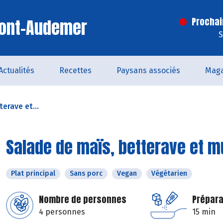
Pont-Audemer
Prochai
S
Actualités
Recettes
Paysans associés
Maga
erave et...
Salade de maïs, betterave et m
Plat principal
Sans porc
Vegan
Végétarien
Nombre de personnes
Prépara
4 personnes
15 min