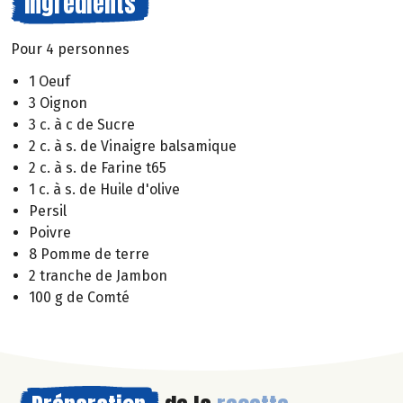
Ingrédients
Pour 4 personnes
1 Oeuf
3 Oignon
3 c. à c de Sucre
2 c. à s. de Vinaigre balsamique
2 c. à s. de Farine t65
1 c. à s. de Huile d'olive
Persil
Poivre
8 Pomme de terre
2 tranche de Jambon
100 g de Comté