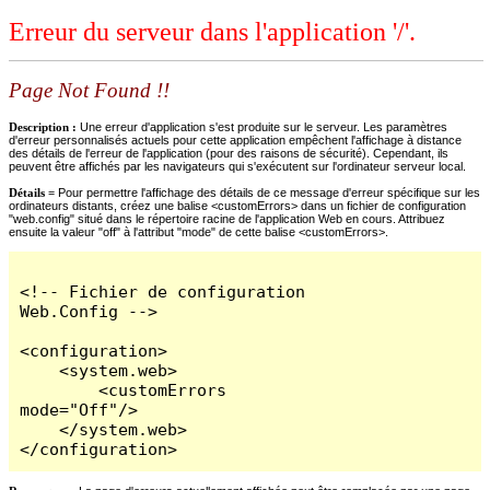
Erreur du serveur dans l'application '/'.
Page Not Found !!
Description :
Une erreur d'application s'est produite sur le serveur. Les paramètres
d'erreur personnalisés actuels pour cette application empêchent l'affichage à distance
des détails de l'erreur de l'application (pour des raisons de sécurité). Cependant, ils
peuvent être affichés par les navigateurs qui s'exécutent sur l'ordinateur serveur local.
Détails =
Pour permettre l'affichage des détails de ce message d'erreur spécifique sur les
ordinateurs distants, créez une balise <customErrors> dans un fichier de configuration
"web.config" situé dans le répertoire racine de l'application Web en cours. Attribuez
ensuite la valeur "off" à l'attribut "mode" de cette balise <customErrors>.
<!-- Fichier de configuration 
Web.Config -->

<configuration>

    <system.web>

        <customErrors 
mode="Off"/>

    </system.web>

</configuration>