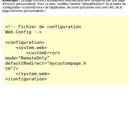
Remarques :
La page d'erreurs actuellement affichée peut être remplacée par une page
d'erreurs personnalisée. Pour ce faire, modifiez l'attribut "defaultRedirect" de la balise de
configuration <customErrors> de l'application, de sorte qu'il pointe vers une URL de la
page d'erreurs personnalisée !
<!-- Fichier de configuration 
Web.Config -->

<configuration>

    <system.web>

        <customErrors 
mode="RemoteOnly" 
defaultRedirect="mycustompage.h
tm"/>

    </system.web>

</configuration>