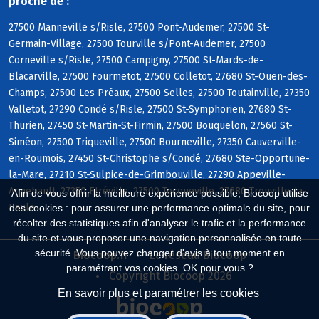
proche de :
27500 Manneville s/Risle, 27500 Pont-Audemer, 27500 St-
Germain-Village, 27500 Tourville s/Pont-Audemer, 27500
Corneville s/Risle, 27500 Campigny, 27500 St-Mards-de-
Blacarville, 27500 Fourmetot, 27500 Colletot, 27680 St-Ouen-des-
Champs, 27500 Les Préaux, 27500 Selles, 27500 Toutainville, 27350
Valletot, 27290 Condé s/Risle, 27500 St-Symphorien, 27680 St-
Thurien, 27450 St-Martin-St-Firmin, 27500 Bouquelon, 27560 St-
Siméon, 27500 Triqueville, 27500 Bourneville, 27350 Cauverville-
en-Roumois, 27450 St-Christophe s/Condé, 27680 Ste-Opportune-
la-Mare, 27210 St-Sulpice-de-Grimbouville, 27290 Appeville-
Annebault, 27350 Etréville, 27500 Tocqueville, 27680 Trouville-la-
Afin de vous offrir la meilleure expérience possible, Biocoop utilise
Haule
des cookies : pour assurer une performance optimale du site, pour
récolter des statistiques afin d'analyser le trafic et la performance
du site et vous proposer une navigation personnalisée en toute
sécurité. Vous pouvez changer d'avis à tout moment en
Biocoop.fr
Le réseau Biocoop
paramétrant vos cookies. OK pour vous ?
Copyright Biocoop 2026
En savoir plus et paramétrer les cookies