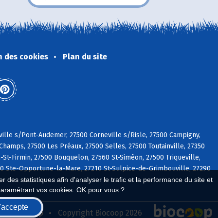
n des cookies
Plan du site
ville s/Pont-Audemer, 27500 Corneville s/Risle, 27500 Campigny,
hamps, 27500 Les Préaux, 27500 Selles, 27500 Toutainville, 27350
-St-Firmin, 27500 Bouquelon, 27560 St-Siméon, 27500 Triqueville,
80 Ste-Opportune-la-Mare, 27210 St-Sulpice-de-Grimbouville, 27290
 des statistiques afin d'analyser le trafic et la performance du site et
paramétrant vos cookies. OK pour vous ?
'accepte
seau Biocoop
Copyright Biocoop 2026