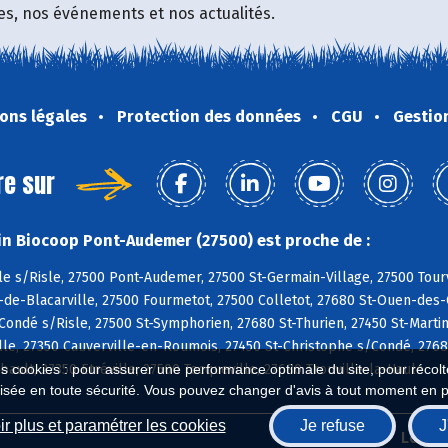
fres, nos événements et nos actualités.
ons légales
Protection des données
CGU
Gestio
re sur
n Biocoop Pont-Audemer (27500) est proche de :
e s/Risle, 27500 Pont-Audemer, 27500 St-Germain-Village, 27500 Tour
de-Blacarville, 27500 Fourmetot, 27500 Colletot, 27680 St-Ouen-des-C
 Condé s/Risle, 27500 St-Symphorien, 27680 St-Thurien, 27450 St-Martin
lle, 27350 Cauverville-en-Roumois, 27450 St-Christophe s/Condé, 276
ault, 27350 Etréville, 27500 Tocqueville, 27680 Trouville-la-Haule
es cookies : pour assurer une performance optimale du site, pour récolter
isée en toute sécurité. Vous pouvez changer d'avis à tout moment en 
r plus et paramétrer les cookies
Je refuse
J
Biocoop.fr
Le ré