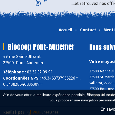
....et retrouvez nos of
Accueil
Contact
Menti
Biocoop Pont-Audemer
Nous suiv
49 rue Saint-Ulfrant
Votre magasi
27500 Pont-Audemer
27500 Mannevill
Téléphone :
02 32 57 09 91
27500 St-Mards-
Coordonnées GPS :
49,3463737936226 ° ,
Valletot, 27290
0,543828646835309 °
27500 Bournevi
Appeville-Anneb
Afin de vous offrir la meilleure expérience possible, Biocoop utilise d
vous proposer une navigation personnal
En savoi
Réalisé par