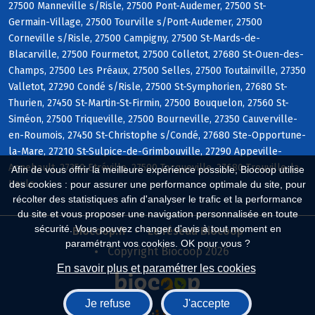
27500 Manneville s/Risle, 27500 Pont-Audemer, 27500 St-
Germain-Village, 27500 Tourville s/Pont-Audemer, 27500
Corneville s/Risle, 27500 Campigny, 27500 St-Mards-de-
Blacarville, 27500 Fourmetot, 27500 Colletot, 27680 St-Ouen-des-
Champs, 27500 Les Préaux, 27500 Selles, 27500 Toutainville, 27350
Valletot, 27290 Condé s/Risle, 27500 St-Symphorien, 27680 St-
Thurien, 27450 St-Martin-St-Firmin, 27500 Bouquelon, 27560 St-
Siméon, 27500 Triqueville, 27500 Bourneville, 27350 Cauverville-
en-Roumois, 27450 St-Christophe s/Condé, 27680 Ste-Opportune-
la-Mare, 27210 St-Sulpice-de-Grimbouville, 27290 Appeville-
Annebault, 27350 Etréville, 27500 Tocqueville, 27680 Trouville-la-
Afin de vous offrir la meilleure expérience possible, Biocoop utilise
Haule
des cookies : pour assurer une performance optimale du site, pour
récolter des statistiques afin d'analyser le trafic et la performance
du site et vous proposer une navigation personnalisée en toute
sécurité. Vous pouvez changer d'avis à tout moment en
Biocoop.fr
Le réseau Biocoop
paramétrant vos cookies. OK pour vous ?
Copyright Biocoop 2026
En savoir plus et paramétrer les cookies
Je refuse
J'accepte