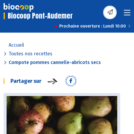
Biocoop Pont-Audemer
Prochaine ouverture : Lundi 10:00
Accueil
Toutes nos recettes
Compote pommes cannelle-abricots secs
Partager sur