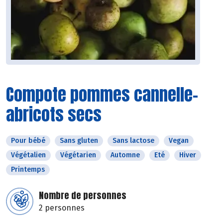
Compote pommes cannelle-
abricots secs
Pour bébé
Sans gluten
Sans lactose
Vegan
Végétalien
Végétarien
Automne
Eté
Hiver
Printemps
Nombre de personnes
2 personnes