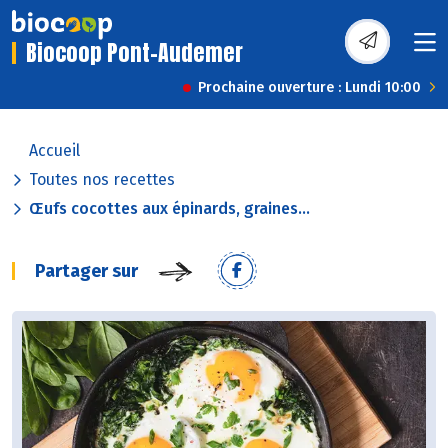
Biocoop Pont-Audemer
Prochaine ouverture : Lundi 10:00
Accueil
Toutes nos recettes
Œufs cocottes aux épinards, graines...
Partager sur