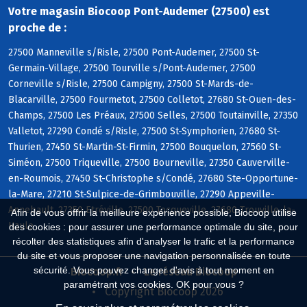
Votre magasin Biocoop Pont-Audemer (27500) est
proche de :
27500 Manneville s/Risle, 27500 Pont-Audemer, 27500 St-
Germain-Village, 27500 Tourville s/Pont-Audemer, 27500
Corneville s/Risle, 27500 Campigny, 27500 St-Mards-de-
Blacarville, 27500 Fourmetot, 27500 Colletot, 27680 St-Ouen-des-
Champs, 27500 Les Préaux, 27500 Selles, 27500 Toutainville, 27350
Valletot, 27290 Condé s/Risle, 27500 St-Symphorien, 27680 St-
Thurien, 27450 St-Martin-St-Firmin, 27500 Bouquelon, 27560 St-
Siméon, 27500 Triqueville, 27500 Bourneville, 27350 Cauverville-
en-Roumois, 27450 St-Christophe s/Condé, 27680 Ste-Opportune-
la-Mare, 27210 St-Sulpice-de-Grimbouville, 27290 Appeville-
Annebault, 27350 Etréville, 27500 Tocqueville, 27680 Trouville-la-
Afin de vous offrir la meilleure expérience possible, Biocoop utilise
Haule
des cookies : pour assurer une performance optimale du site, pour
récolter des statistiques afin d'analyser le trafic et la performance
du site et vous proposer une navigation personnalisée en toute
sécurité. Vous pouvez changer d'avis à tout moment en
Biocoop.fr
Le réseau Biocoop
paramétrant vos cookies. OK pour vous ?
Copyright Biocoop 2026