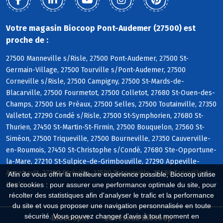
Votre magasin Biocoop Pont-Audemer (27500) est
proche de :
27500 Manneville s/Risle, 27500 Pont-Audemer, 27500 St-
Germain-Village, 27500 Tourville s/Pont-Audemer, 27500
Corneville s/Risle, 27500 Campigny, 27500 St-Mards-de-
Blacarville, 27500 Fourmetot, 27500 Colletot, 27680 St-Ouen-des-
Champs, 27500 Les Préaux, 27500 Selles, 27500 Toutainville, 27350
Valletot, 27290 Condé s/Risle, 27500 St-Symphorien, 27680 St-
Thurien, 27450 St-Martin-St-Firmin, 27500 Bouquelon, 27560 St-
Siméon, 27500 Triqueville, 27500 Bourneville, 27350 Cauverville-
en-Roumois, 27450 St-Christophe s/Condé, 27680 Ste-Opportune-
la-Mare, 27210 St-Sulpice-de-Grimbouville, 27290 Appeville-
Annebault, 27350 Etréville, 27500 Tocqueville, 27680 Trouville-la-
Afin de vous offrir la meilleure expérience possible, Biocoop utilise
Haule
des cookies : pour assurer une performance optimale du site, pour
récolter des statistiques afin d'analyser le trafic et la performance
du site et vous proposer une navigation personnalisée en toute
sécurité. Vous pouvez changer d'avis à tout moment en
Biocoop.fr
Le réseau Biocoop