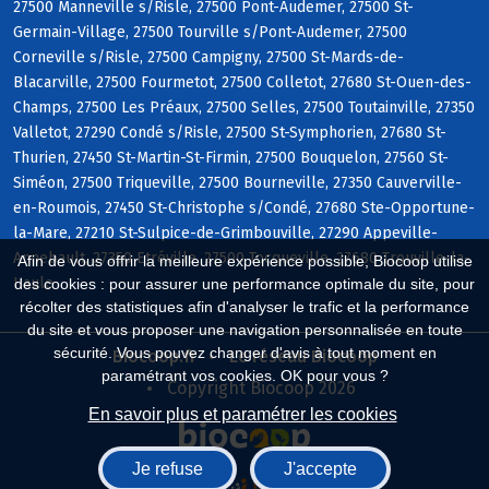
27500 Manneville s/Risle, 27500 Pont-Audemer, 27500 St-
Germain-Village, 27500 Tourville s/Pont-Audemer, 27500
Corneville s/Risle, 27500 Campigny, 27500 St-Mards-de-
Blacarville, 27500 Fourmetot, 27500 Colletot, 27680 St-Ouen-des-
Champs, 27500 Les Préaux, 27500 Selles, 27500 Toutainville, 27350
Valletot, 27290 Condé s/Risle, 27500 St-Symphorien, 27680 St-
Thurien, 27450 St-Martin-St-Firmin, 27500 Bouquelon, 27560 St-
Siméon, 27500 Triqueville, 27500 Bourneville, 27350 Cauverville-
en-Roumois, 27450 St-Christophe s/Condé, 27680 Ste-Opportune-
la-Mare, 27210 St-Sulpice-de-Grimbouville, 27290 Appeville-
Annebault, 27350 Etréville, 27500 Tocqueville, 27680 Trouville-la-
Afin de vous offrir la meilleure expérience possible, Biocoop utilise
Haule
des cookies : pour assurer une performance optimale du site, pour
récolter des statistiques afin d'analyser le trafic et la performance
du site et vous proposer une navigation personnalisée en toute
sécurité. Vous pouvez changer d'avis à tout moment en
Biocoop.fr
Le réseau Biocoop
paramétrant vos cookies. OK pour vous ?
Copyright Biocoop 2026
En savoir plus et paramétrer les cookies
Je refuse
J'accepte
Réalisé par