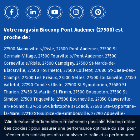
Votre magasin Biocoop Pont-Audemer (27500) est
proche de :
27500 Manneville s/Risle, 27500 Pont-Audemer, 27500 St-
Germain-Village, 27500 Tourville s/Pont-Audemer, 27500
Corneville s/Risle, 27500 Campigny, 27500 St-Mards-de-
Blacarville, 27500 Fourmetot, 27500 Colletot, 27680 St-Ouen-des-
Champs, 27500 Les Préaux, 27500 Selles, 27500 Toutainville, 27350
Valletot, 27290 Condé s/Risle, 27500 St-Symphorien, 27680 St-
Thurien, 27450 St-Martin-St-Firmin, 27500 Bouquelon, 27560 St-
Siméon, 27500 Triqueville, 27500 Bourneville, 27350 Cauverville-
en-Roumois, 27450 St-Christophe s/Condé, 27680 Ste-Opportune-
la-Mare, 27210 St-Sulpice-de-Grimbouville, 27290 Appeville-
Annebault, 27350 Etréville, 27500 Tocqueville, 27680 Trouville-la-
Afin de vous offrir la meilleure expérience possible, Biocoop utilise
Haule
des cookies : pour assurer une performance optimale du site, pour
récolter des statistiques afin d'analyser le trafic et la performance