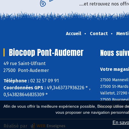
....et retrouvez nos of
Accueil
Contact
Menti
Biocoop Pont-Audemer
Nous suiv
49 rue Saint-Ulfrant
Votre magasi
27500 Pont-Audemer
27500 Mannevill
Téléphone :
02 32 57 09 91
27500 St-Mards-
Coordonnées GPS :
49,3463737936226 ° ,
Valletot, 27290
0,543828646835309 °
27500 Bournevi
Appeville-Anneb
Afin de vous offrir la meilleure expérience possible, Biocoop utilise d
vous proposer une navigation personnal
En savoi
Réalisé par