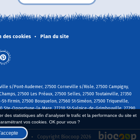
n des cookies
Plan du site
ville s/Pont-Audemer, 27500 Corneville s/Risle, 27500 Campigny,
hamps, 27500 Les Préaux, 27500 Selles, 27500 Toutainville, 27350
-St-Firmin, 27500 Bouquelon, 27560 St-Siméon, 27500 Triqueville,
80 Ste-Opportune-la-Mare, 27210 St-Sulpice-de-Grimbouville, 27290
 des statistiques afin d'analyser le trafic et la performance du site et
paramétrant vos cookies. OK pour vous ?
'accepte
seau Biocoop
Copyright Biocoop 2026