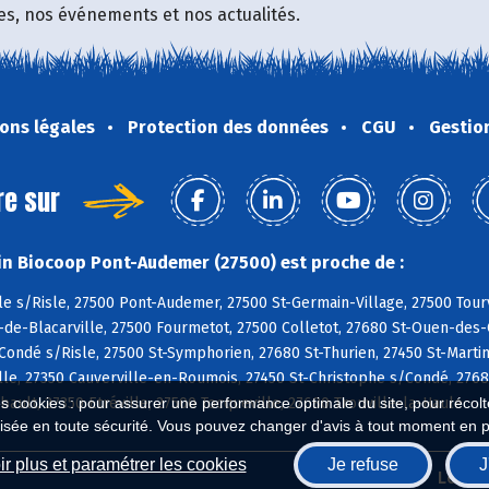
fres, nos événements et nos actualités.
ons légales
Protection des données
CGU
Gestio
re sur
n Biocoop Pont-Audemer (27500) est proche de :
e s/Risle, 27500 Pont-Audemer, 27500 St-Germain-Village, 27500 Tour
de-Blacarville, 27500 Fourmetot, 27500 Colletot, 27680 St-Ouen-des-C
 Condé s/Risle, 27500 St-Symphorien, 27680 St-Thurien, 27450 St-Martin
lle, 27350 Cauverville-en-Roumois, 27450 St-Christophe s/Condé, 276
ault, 27350 Etréville, 27500 Tocqueville, 27680 Trouville-la-Haule
es cookies : pour assurer une performance optimale du site, pour récolter
isée en toute sécurité. Vous pouvez changer d'avis à tout moment en 
r plus et paramétrer les cookies
Je refuse
J
Biocoop.fr
Le ré