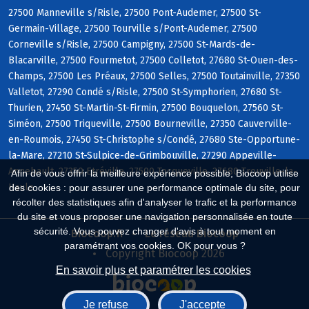
27500 Manneville s/Risle, 27500 Pont-Audemer, 27500 St-
Germain-Village, 27500 Tourville s/Pont-Audemer, 27500
Corneville s/Risle, 27500 Campigny, 27500 St-Mards-de-
Blacarville, 27500 Fourmetot, 27500 Colletot, 27680 St-Ouen-des-
Champs, 27500 Les Préaux, 27500 Selles, 27500 Toutainville, 27350
Valletot, 27290 Condé s/Risle, 27500 St-Symphorien, 27680 St-
Thurien, 27450 St-Martin-St-Firmin, 27500 Bouquelon, 27560 St-
Siméon, 27500 Triqueville, 27500 Bourneville, 27350 Cauverville-
en-Roumois, 27450 St-Christophe s/Condé, 27680 Ste-Opportune-
la-Mare, 27210 St-Sulpice-de-Grimbouville, 27290 Appeville-
Annebault, 27350 Etréville, 27500 Tocqueville, 27680 Trouville-la-
Afin de vous offrir la meilleure expérience possible, Biocoop utilise
Haule
des cookies : pour assurer une performance optimale du site, pour
récolter des statistiques afin d'analyser le trafic et la performance
du site et vous proposer une navigation personnalisée en toute
sécurité. Vous pouvez changer d'avis à tout moment en
Biocoop.fr
Le réseau Biocoop
paramétrant vos cookies. OK pour vous ?
Copyright Biocoop 2026
En savoir plus et paramétrer les cookies
Je refuse
J'accepte