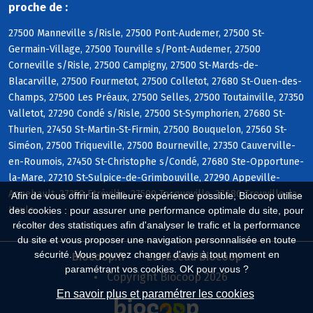
proche de :
27500 Manneville s/Risle, 27500 Pont-Audemer, 27500 St-
Germain-Village, 27500 Tourville s/Pont-Audemer, 27500
Corneville s/Risle, 27500 Campigny, 27500 St-Mards-de-
Blacarville, 27500 Fourmetot, 27500 Colletot, 27680 St-Ouen-des-
Champs, 27500 Les Préaux, 27500 Selles, 27500 Toutainville, 27350
Valletot, 27290 Condé s/Risle, 27500 St-Symphorien, 27680 St-
Thurien, 27450 St-Martin-St-Firmin, 27500 Bouquelon, 27560 St-
Siméon, 27500 Triqueville, 27500 Bourneville, 27350 Cauverville-
en-Roumois, 27450 St-Christophe s/Condé, 27680 Ste-Opportune-
la-Mare, 27210 St-Sulpice-de-Grimbouville, 27290 Appeville-
Annebault, 27350 Etréville, 27500 Tocqueville, 27680 Trouville-la-
Afin de vous offrir la meilleure expérience possible, Biocoop utilise
Haule
des cookies : pour assurer une performance optimale du site, pour
récolter des statistiques afin d'analyser le trafic et la performance
du site et vous proposer une navigation personnalisée en toute
sécurité. Vous pouvez changer d'avis à tout moment en
Biocoop.fr
Le réseau Biocoop
paramétrant vos cookies. OK pour vous ?
Copyright Biocoop 2026
En savoir plus et paramétrer les cookies