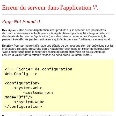
Erreur du serveur dans l'application '/'.
Page Not Found !!
Description :
Une erreur d'application s'est produite sur le serveur. Les paramètres
d'erreur personnalisés actuels pour cette application empêchent l'affichage à distance
des détails de l'erreur de l'application (pour des raisons de sécurité). Cependant, ils
peuvent être affichés par les navigateurs qui s'exécutent sur l'ordinateur serveur local.
Détails =
Pour permettre l'affichage des détails de ce message d'erreur spécifique sur les
ordinateurs distants, créez une balise <customErrors> dans un fichier de configuration
"web.config" situé dans le répertoire racine de l'application Web en cours. Attribuez
ensuite la valeur "off" à l'attribut "mode" de cette balise <customErrors>.
<!-- Fichier de configuration 
Web.Config -->

<configuration>

    <system.web>

        <customErrors 
mode="Off"/>

    </system.web>

</configuration>