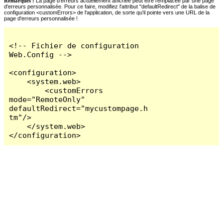
Remarques :
La page d'erreurs actuellement affichée peut être remplacée par une page
d'erreurs personnalisée. Pour ce faire, modifiez l'attribut "defaultRedirect" de la balise de
configuration <customErrors> de l'application, de sorte qu'il pointe vers une URL de la
page d'erreurs personnalisée !
<!-- Fichier de configuration 
Web.Config -->

<configuration>

    <system.web>

        <customErrors 
mode="RemoteOnly" 
defaultRedirect="mycustompage.h
tm"/>

    </system.web>

</configuration>