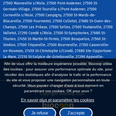
27500 Manneville s/Risle, 27500 Pont-Audemer, 27500 St-
Germain-Village, 27500 Tourville s/Pont-Audemer, 27500
Corneville s/Risle, 27500 Campigny, 27500 St-Mards-de-
Blacarville, 27500 Fourmetot, 27500 Colletot, 27680 St-Ouen-des-
Champs, 27500 Les Préaux, 27500 Selles, 27500 Toutainville, 27350
Valletot, 27290 Condé s/Risle, 27500 St-Symphorien, 27680 St-
Thurien, 27450 St-Martin-St-Firmin, 27500 Bouquelon, 27560 St-
Siméon, 27500 Triqueville, 27500 Bourneville, 27350 Cauverville-
en-Roumois, 27450 St-Christophe s/Condé, 27680 Ste-Opportune-
la-Mare, 27210 St-Sulpice-de-Grimbouville, 27290 Appeville-
Annebault, 27350 Etréville, 27500 Tocqueville, 27680 Trouville-la-
Afin de vous offrir la meilleure expérience possible, Biocoop utilise
Haule
des cookies : pour assurer une performance optimale du site, pour
récolter des statistiques afin d'analyser le trafic et la performance
du site et vous proposer une navigation personnalisée en toute
sécurité. Vous pouvez changer d'avis à tout moment en
Biocoop.fr
Le réseau Biocoop
paramétrant vos cookies. OK pour vous ?
Copyright Biocoop 2026
En savoir plus et paramétrer les cookies
Je refuse
J'accepte