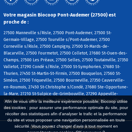
Votre magasin Biocoop Pont-Audemer (27500) est
proche de :
27500 Manneville s/Risle, 27500 Pont-Audemer, 27500 St-
Germain-Village, 27500 Tourville s/Pont-Audemer, 27500
Corneville s/Risle, 27500 Campigny, 27500 St-Mards-de-
Blacarville, 27500 Fourmetot, 27500 Colletot, 27680 St-Ouen-des-
Champs, 27500 Les Préaux, 27500 Selles, 27500 Toutainville, 27350
Valletot, 27290 Condé s/Risle, 27500 St-Symphorien, 27680 St-
Thurien, 27450 St-Martin-St-Firmin, 27500 Bouquelon, 27560 St-
Siméon, 27500 Triqueville, 27500 Bourneville, 27350 Cauverville-
en-Roumois, 27450 St-Christophe s/Condé, 27680 Ste-Opportune-
la-Mare, 27210 St-Sulpice-de-Grimbouville, 27290 Appeville-
Annebault, 27350 Etréville, 27500 Tocqueville, 27680 Trouville-la-
Afin de vous offrir la meilleure expérience possible, Biocoop utilise
Haule
des cookies : pour assurer une performance optimale du site, pour
récolter des statistiques afin d'analyser le trafic et la performance
du site et vous proposer une navigation personnalisée en toute
sécurité. Vous pouvez changer d'avis à tout moment en
Biocoop.fr
Le réseau Biocoop